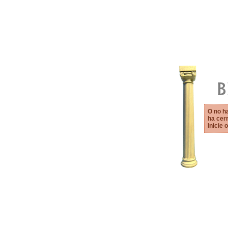
O no ha
ha cerr
Inicie o